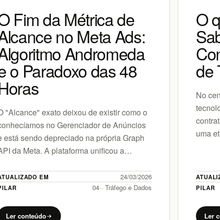
O Fim da Métrica de
O q
Alcance no Meta Ads:
Sa
Algoritmo Andromeda
Con
e o Paradoxo das 48
de 
Horas
No cená
tecnol
O "Alcance" exato deixou de existir como o
contra
conhecíamos no Gerenciador de Anúncios
uma et
e está sendo depreciado na própria Graph
que bu
API da Meta. A plataforma unificou a
medição sob a métrica de…
24/03/2026
ATUALIZADO EM
ATUALI
04 · Tráfego e Dados
PILAR
PILAR
Ler conteúdo
Ler 