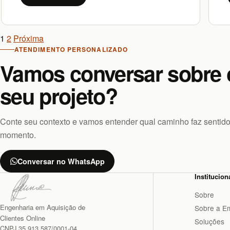
Navegação
1
2
Próxima
ATENDIMENTO PERSONALIZADO
de
Vamos conversar sobre 
publicações
seu projeto?
Conte seu contexto e vamos entender qual caminho faz sentido
momento.
Conversar no WhatsApp
Institucion
Sobre
Engenharia em Aquisição de
Sobre a E
Clientes Online
Soluções
CNPJ 35.913.587/0001-04