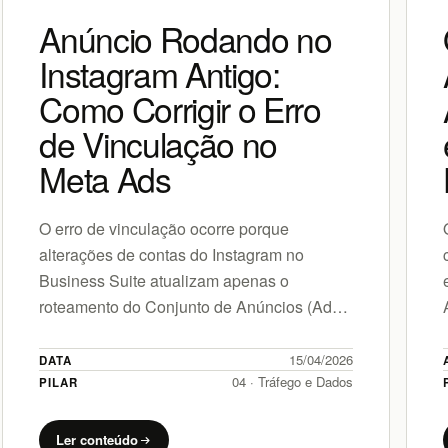
Anúncio Rodando no
Instagram Antigo:
Como Corrigir o Erro
de Vinculação no
Meta Ads
O erro de vinculação ocorre porque
alterações de contas do Instagram no
Business Suite atualizam apenas o
roteamento do Conjunto de Anúncios (Ad
Set) dinamicamente. O nível de Anúncio
(Ad) possui um…
15/04/2026
DATA
04 · Tráfego e Dados
PILAR
Ler conteúdo