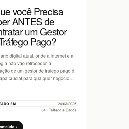
ue você Precisa
Quais 
ber ANTES de
Princip
tratar um Gestor
Intang
Tráfego Pago?
Pago?
rio digital atual, onde a internet e a
Os efeitos in
ogia não vão retroceder, a
aqueles que
tação de um gestor de tráfego pago é
imediatament
apa crucial para qualquer negócio
tradicionais
sca expandir sua…
exercem uma i
crescimento
24/03/2026
ZADO EM
ATUALIZADO 
04 · Tráfego e Dados
PILAR
conteúdo
Ler conteúd