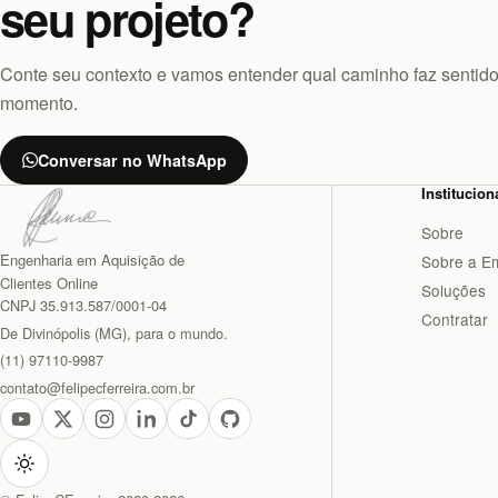
seu projeto?
Conte seu contexto e vamos entender qual caminho faz sentido
momento.
Conversar no WhatsApp
Institucion
Sobre
Engenharia em Aquisição de
Sobre a E
Clientes Online
Soluções
CNPJ 35.913.587/0001-04
Contratar
De Divinópolis (MG), para o mundo.
(11) 97110-9987
contato@felipecferreira.com.br