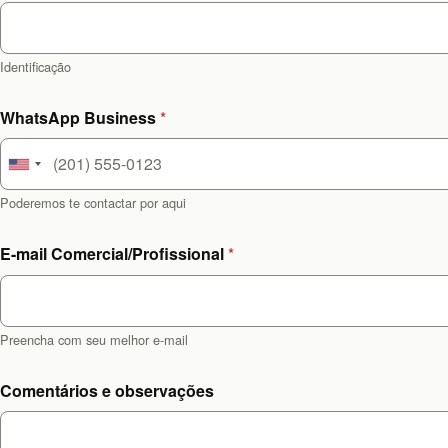
Identificação
WhatsApp Business
*
U
n
Poderemos te contactar por aqui
i
t
E-mail Comercial/Profissional
*
e
d
S
Preencha com seu melhor e-mail
t
a
Comentários e observações
t
e