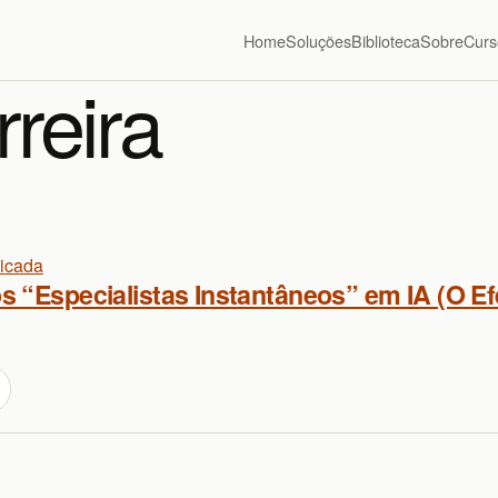
Home
Soluções
Biblioteca
Sobre
Curs
rreira
licada
 “Especialistas Instantâneos” em IA (O E