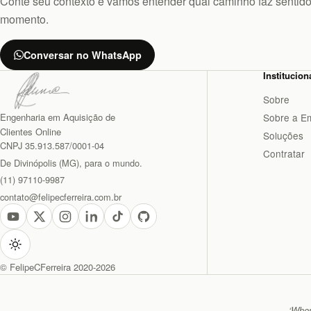
Conte seu contexto e vamos entender qual caminho faz sentido
momento.
Conversar no WhatsApp
Institucion
Sobre
Engenharia em Aquisição de
Sobre a E
Clientes Online
Soluções
CNPJ 35.913.587/0001-04
Contratar
De Divinópolis (MG), para o mundo.
(11) 97110-9987
contato@felipecferreira.com.br
© FelipeCFerreira 2020-2026
‘When