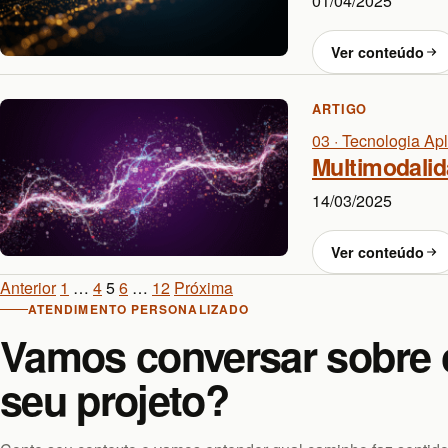
01/04/2025
Ver conteúdo
ARTIGO
03 · Tecnologia Ap
Multimodalida
14/03/2025
Ver conteúdo
Navegação
Anterior
1
…
4
5
6
…
12
Próxima
ATENDIMENTO PERSONALIZADO
de
Vamos conversar sobre 
publicações
seu projeto?