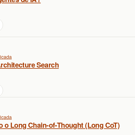
licada
Architecture Search
licada
 o Long Chain-of-Thought (Long CoT)