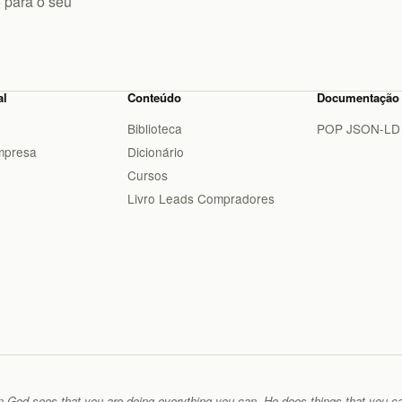
 para o seu
al
Conteúdo
Documentação
Biblioteca
POP JSON-LD
mpresa
Dicionário
Cursos
Livro Leads Compradores
 God sees that you are doing everything you can, He does things that you ca