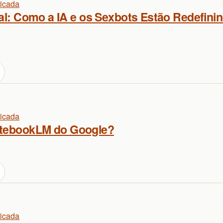
licada
ial: Como a IA e os Sexbots Estão Redefin
licada
otebookLM do Google?
licada