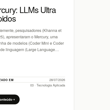
cury: LLMs Ultra
O que 
idos
Noteb
Googl
emente, pesquisadores (Khanna et
025), apresentaram o Mercury, uma
O Google No
inha de modelos (Coder Mini e Coder
resposta pod
 de linguagem (Large Language
interconecta
 – LLMs) projetada para ser
diferentes for
mamente rápida (sem…
vídeos, mark
inteligência 
28/07/2026
ZADO EM
ATUALIZADO 
03 · Tecnologia Aplicada
PILAR
conteúdo
Ler conteúd