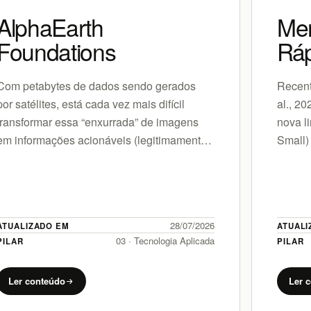
AlphaEarth
Mer
Foundations
Ráp
Com petabytes de dados sendo gerados
Recent
por satélites, está cada vez mais difícil
al., 2
transformar essa “enxurrada” de imagens
nova l
em informações acionáveis (legitimamente
Small)
úteis). Dados em excesso e rótulos de
Models
qualidade escassa são…
extre
28/07/2026
ATUALIZADO EM
ATUALI
03 · Tecnologia Aplicada
PILAR
PILAR
Ler conteúdo
Ler 