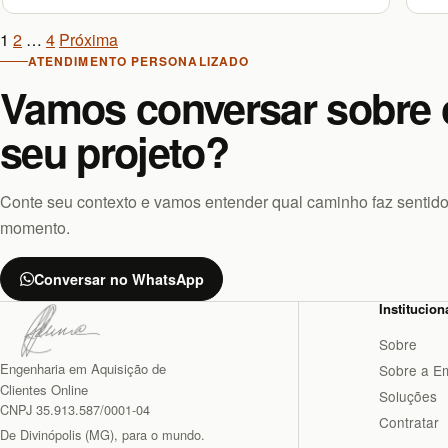
Navegação
1
2
…
4
Próxima
ATENDIMENTO PERSONALIZADO
de
Vamos conversar sobre 
publicações
seu projeto?
Conte seu contexto e vamos entender qual caminho faz sentido
momento.
Conversar no WhatsApp
Institucion
Sobre
Engenharia em Aquisição de
Sobre a E
Clientes Online
Soluções
CNPJ 35.913.587/0001-04
Contratar
De Divinópolis (MG), para o mundo.