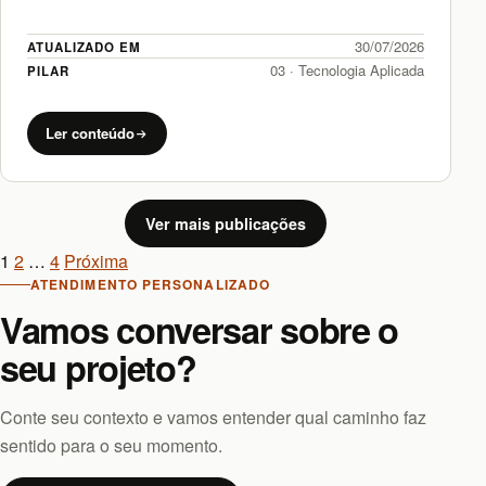
inteligência artificial e produtividade…
30/07/2026
ATUALIZADO EM
03 · Tecnologia Aplicada
PILAR
Ler conteúdo
Ver mais publicações
Navegação
1
2
…
4
Próxima
ATENDIMENTO PERSONALIZADO
de
Vamos conversar sobre o
publicações
seu projeto?
Conte seu contexto e vamos entender qual caminho faz
sentido para o seu momento.