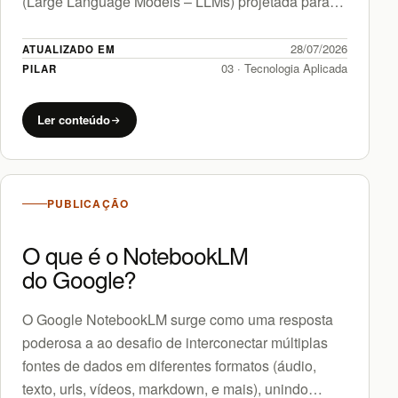
(Large Language Models – LLMs) projetada para
ser extremamente rápida (sem…
28/07/2026
ATUALIZADO EM
03 · Tecnologia Aplicada
PILAR
Ler conteúdo
PUBLICAÇÃO
O que é o NotebookLM
do Google?
O Google NotebookLM surge como uma resposta
poderosa a ao desafio de interconectar múltiplas
fontes de dados em diferentes formatos (áudio,
texto, urls, vídeos, markdown, e mais), unindo